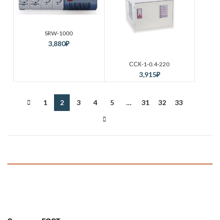
SRW-1000
3,880
₽
ССК-1-0.4-220
3,915
₽
1
2
3
4
5
…
31
32
33