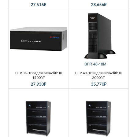
27,516
₽
28,656
₽
BFR 36-18M для Monolith III
BFR 48-18M для Monolith III
1500RT
2000RT
27,930
₽
35,770
₽