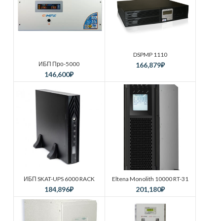
DSPMP 1110
ИБП Про-5000
166,879
₽
146,600
₽
ИБП SKAT-UPS 6000 RACK
Eltena Monolith 10000 RT-31
184,896
₽
201,180
₽