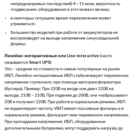
непредсказуемых последствий) 4—15 мсек, вероятность
«подвисания» оборудования в этот момент велика;
в некоторых ситуациях время переключения может
утраиваться;
большинство моделей при работе от аккумуляторов не
воспроизводят на выходе напряжение синусоидальной
формы;
Линейно-интерактивные или Line-interactive
(часто
называются
Smart UPS
)
Это – средние по стоимости и самые популярные на рынке
ИБП. Линейно-интерактивные ИБП стабилизируют переменное
напряжение ступенчато, при помощи автотрансформатора
(бустера). Пример: При 220В на входе они дают 220В на
выходе, 210В – 210В, При падении до 200В, они «набрасывают»
20В и получают 220В. При работе в нормальном режиме, ИБП
не корректируют частоту. ИБП имеют пассивные фильтры и в
нормальном режиме, фильтруют ими переменное напряжение.
При пропадании напряжения, ИБП, оборудованные
дополнительными батареями, могут поддержать нагрузку до