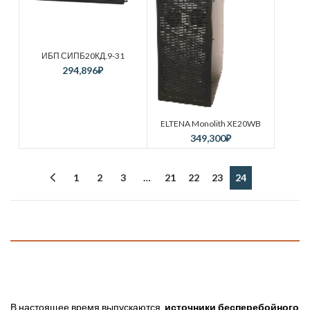
ИБП СИПБ20КД.9-31
294,896
₽
ELTENA Monolith XE20WB
349,300
₽
1
2
3
…
21
22
23
24
В настоящее время выпускаются
источники бесперебойного