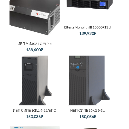
Eltena Monolith III 10000RT2U
139,930
₽
ИБП МИ3024 OffLine
138,600
₽
ИБП СИПБ10КД.9-11/БПС
ИБП СИПБ10КД.9-31
150,036
₽
150,036
₽