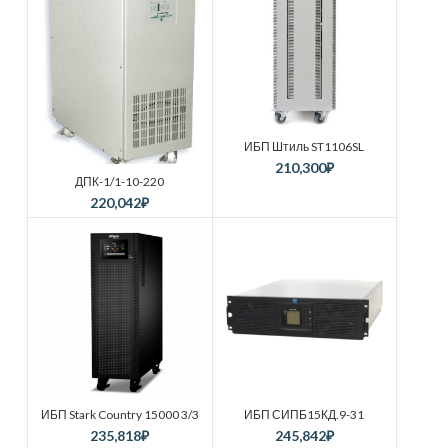
ИБП Штиль ST1106SL
210,300
₽
ДПК-1/1-10-220
220,042
₽
ИБП Stark Country 15000 3/3
ИБП СИПБ15КД.9-31
235,818
₽
245,842
₽