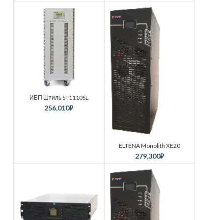
ИБП Штиль ST1110SL
256,010
₽
ELTENA Monolith XE20
279,300
₽