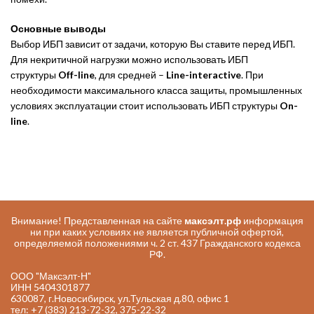
Основные выводы
Выбор ИБП зависит от задачи, которую Вы ставите перед ИБП.
Для некритичной нагрузки можно использовать ИБП
структуры
Off-line
, для средней –
Line-interactive
. При
необходимости максимального класса защиты, промышленных
условиях эксплуатации стоит использовать ИБП структуры
On-
line
.
Внимание! Представленная на сайте
максэлт.рф
информация
ни при каких условиях не является публичной офертой,
определяемой положениями ч. 2 ст. 437 Гражданского кодекса
РФ.
ООО "Максэлт-Н"
ИНН 5404301877
630087, г.Новосибирск, ул.Тульская д.80, офис 1
тел: +7 (383) 213-72-32, 375-22-32