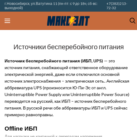
г.Новосибирск, ул.Ватутина 11 (пн-пт: с 9 до 18ч, сб-вс:
+7(383)213-
выходной)
72-32
Источники бесперебойного питания
Источник бесперебойного питания (ИБП, UPS)
— это
источник питания, снабжающий ответственное оборудование
электрической энергией, даже если отключился основной
источник электроснабжения – электрическая сеть..
А
нглийская
аббревиатура UPS (произносится Ю-Пи-Эс от англ.
Uninterruptible Power Supply или Uninterruptible Power Source)
переводится на русский, как ИБП – источник бесперебойного
питания. В русской речи обе аббревиатуры ИБП и UPS сейчас
примерно равноправны.
Offline ИБП
Для нагрузки не критичной к перепадам напряжения