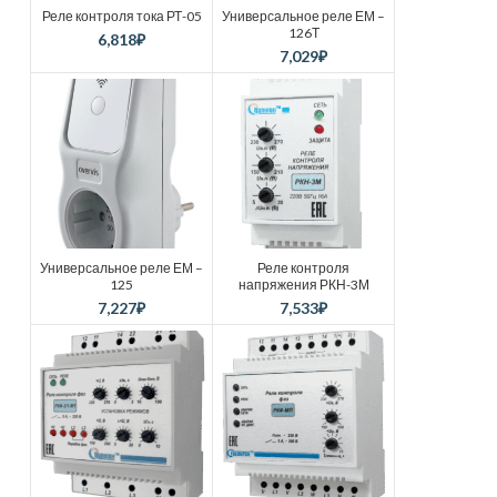
Реле контроля тока РТ-05
Универсальное реле ЕМ –
126Т
6,818
₽
7,029
₽
Универсальное реле ЕМ –
Реле контроля
125
напряжения РКН-3М
7,227
₽
7,533
₽