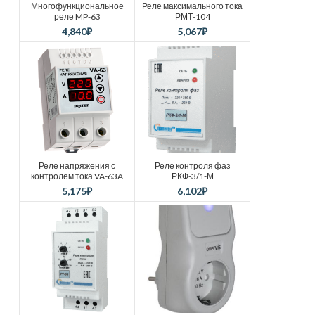
Многофункциональное
Реле максимального тока
реле MP-63
РМТ-104
4,840
₽
5,067
₽
Реле напряжения с
Реле контроля фаз
контролем тока VA-63A
РКФ-3/1-М
5,175
₽
6,102
₽