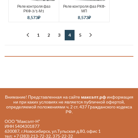
Реле контроля фаз
Реле контроля фаз РКФ-
РКФ-3/1-М1
МП
8,573
₽
8,573
₽
1
2
3
4
5
Внимание! Представленная на сайте
максэлт.рф
информация
ни при каких условиях не является публичной офертой,
определяемой положениями ч. 2 ст. 437 Гражданского кодекса
РФ.
ООО "Максэлт-Н"
ИНН 5404301877
630087, г.Новосибирск, ул.Тульская д.80, офис 1
тел: +7 (383) 213-72-32, 375-22-32