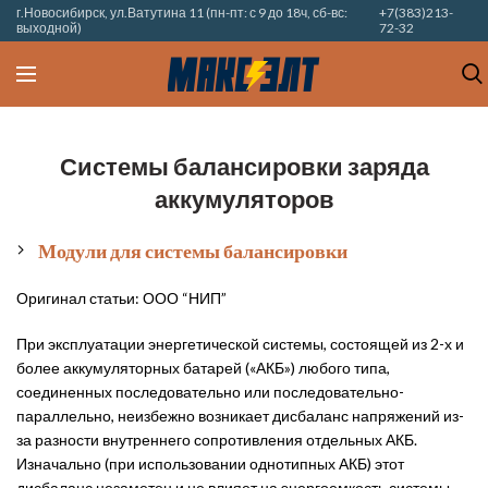
г.Новосибирск, ул.Ватутина 11 (пн-пт: с 9 до 18ч, сб-вс:
+7(383)213-
выходной)
72-32
Системы балансировки заряда
аккумуляторов
Модули для системы балансировки
Оригинал статьи:
ООО “НИП”
При эксплуатации энергетической системы, состоящей из 2-х и
более аккумуляторных батарей («АКБ») любого типа,
соединенных последовательно или последовательно-
параллельно, неизбежно возникает дисбаланс напряжений из-
за разности внутреннего сопротивления отдельных АКБ.
Изначально (при использовании однотипных АКБ) этот
дисбаланс незаметен и не влияет на энергоемкость системы.