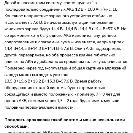
Давайте рассмотрим систему, состоящую из 4-х
последовательно соединенных АКБ 12 В – 100 А·ч (Рис. 1).
Конечное напряжение зарядного устройства стабильно
и составляет 57,6 В. В начале эксплуатации напряжения
конечного заряда будут 14,4 В+14,4 В+14,4 В+14,4 В=57,6 В. Но
со временем хотя бы у одного АКБ изменится внутреннее
сопротивление и слагаемые суммы изменятся, например так:
14,4 В+14,5 В+14,3 В+14,4 В=57,6 В. Один АКБ недозаряжен,
другой перезаряжен, но оба процесса крайне губительно
влияют на АКБ и дисбаланс со временем только увеличивается.
Примерно через год эксплуатации общая картина напряжений
заряда может выглядеть уже так:
13,5 В+15,6 В+13,2 В+15,3 В=57,6 В. Время работы
оборудования от такой системы будет стремительно
сокращаться и вместо положенных, к примеру, 7 – 8 лет для
одного АКБ, система через 1,5 – 2 года будет иметь меньше
половины первоначальной емкости.
Продлить срок жизни такой системы можно несколькими
способами:
– покупать дорогие АКБ одной партии выпуска с минимальными