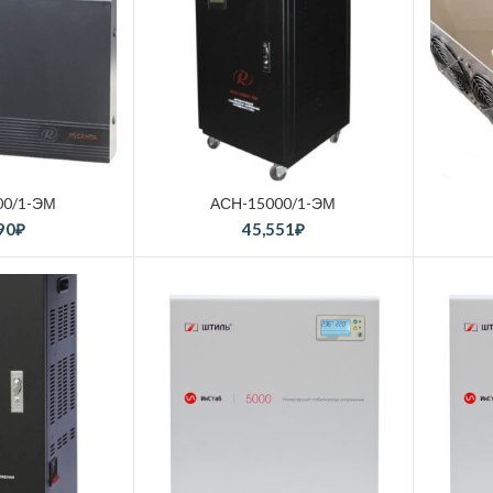
00/1-ЭМ
АСН-15000/1-ЭМ
90
₽
45,551
₽