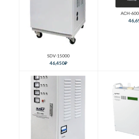
АСН-600
46,6
SDV-15000
46,450
₽