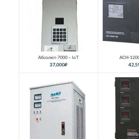
Абсолют-7000 – IoT
АСН-120
37,000
₽
42,5