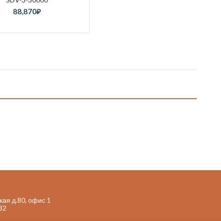
100
88,870
₽
105
110
120
132
135
140
150
180
200
210
240
250
270
300
330
360
420
кая д.80, офис 1
32