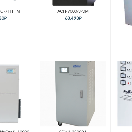
ТО-7 ПТТМ
АСН-9000/3-ЭМ
80
₽
63,490
₽
«ИнСтаб» 10000
SDVII-25000-L