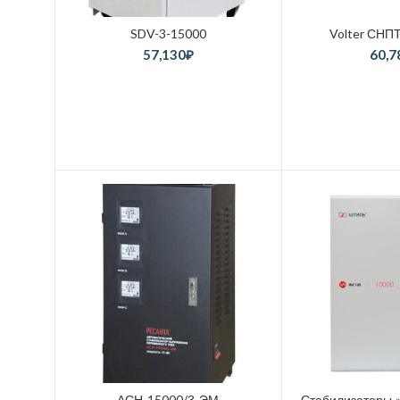
SDV-3-15000
Volter СНП
57,130
₽
60,7
АСН-15000/3-ЭМ
Стабилизаторы 