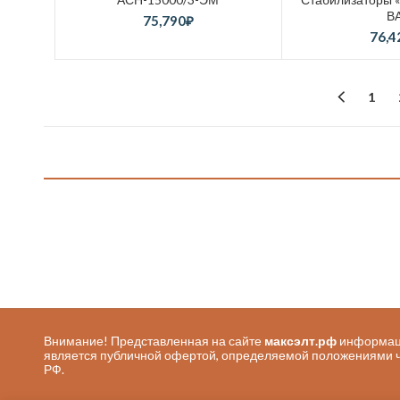
В
75,790
₽
76,4
1
Внимание! Представленная на сайте
максэлт.рф
информаци
является публичной офертой, определяемой положениями ч. 
РФ.