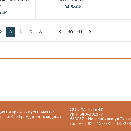
А
84,560
₽
20
₽
2
3
4
5
6
…
9
10
11
ООО "Максэлт-Н"
я ни при каких условиях не
ИНН 5404301877
2 ст. 437 Гражданского кодекса
630087, г.Новосибирск, ул.Тульс
тел: +7 (383) 213-72-32, 375-22-