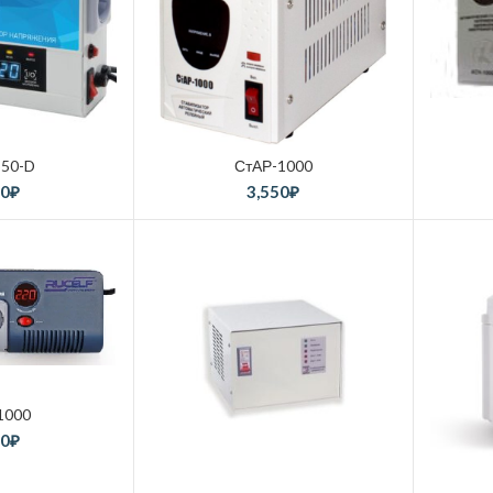
50-D
СтАР-1000
50
₽
3,550
₽
1000
80
₽