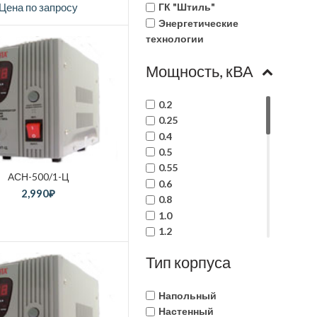
Цена по запросу
ГК "Штиль"
Энергетические
технологии
Мощность, кВА
0.2
0.25
0.4
0.5
0.55
АСН-500/1-Ц
0.6
2,990
₽
0.8
1.0
1.2
1.3
Тип корпуса
1.5
2.0
2.2
Напольный
3.0
Настенный