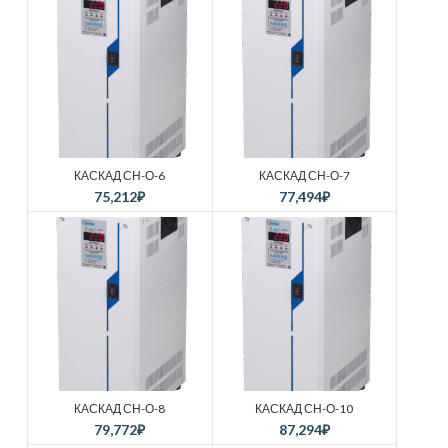
КАСКАД СН-О-6
КАСКАД СН-О-7
75,212
₽
77,494
₽
КАСКАД СН-О-8
КАСКАД СН-О-10
79,772
₽
87,294
₽