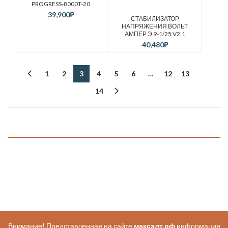
PROGRESS-8000T-20
39,900
₽
СТАБИЛИЗАТОР
НАПРЯЖЕНИЯ ВОЛЬТ
АМПЕР Э 9-1/25 V2.1
40,480
₽
1
2
3
4
5
6
…
12
13
14
Внимание! Представленная на сайте
максэлт.рф
информация