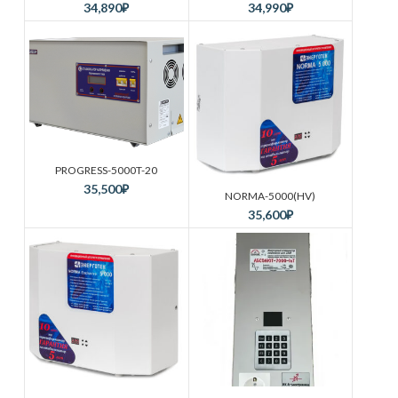
34,890
₽
34,990
₽
PROGRESS-5000T-20
35,500
₽
NORMA-5000(HV)
35,600
₽