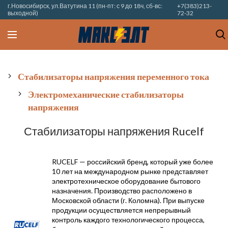
г.Новосибирск, ул.Ватутина 11 (пн-пт: с 9 до 18ч, сб-вс:
+7(383)213-
выходной)
72-32
Стабилизаторы напряжения переменного тока
Электромеханические стабилизаторы
напряжения
Стабилизаторы напряжения Rucelf
RUCELF — российский бренд, который уже более
10 лет на международном рынке представляет
электротехническое оборудование бытового
назначения.
Производство расположено в
Московской области (г. Коломна).
При выпуске
продукции осуществляется непрерывный
контроль каждого технологического процесса,