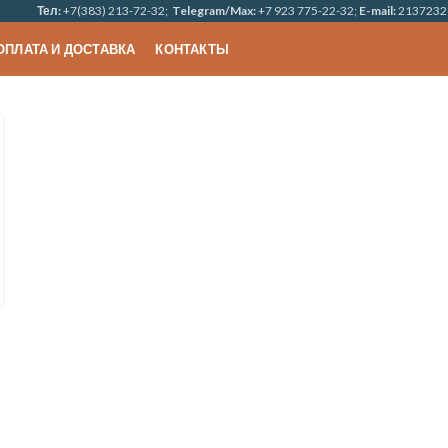
Тел:
+7(383) 213-72-32;
Telegram/Max:
+7 923 775-22-32;
E-mail:
2137232
ОПЛАТА И ДОСТАВКА
КОНТАКТЫ