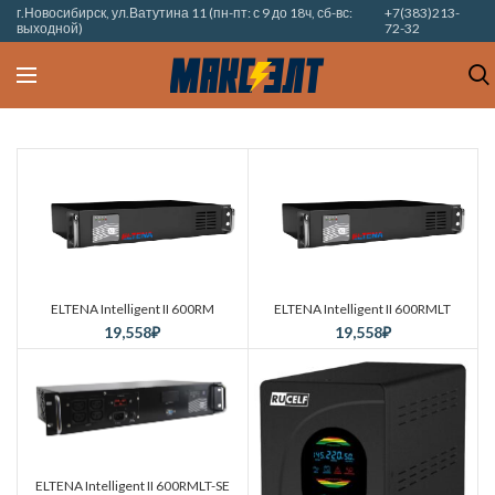
г.Новосибирск, ул.Ватутина 11 (пн-пт: с 9 до 18ч, сб-вс:
+7(383)213-
выходной)
72-32
ELTENA Intelligent II 600RM
ELTENA Intelligent II 600RMLT
19,558
₽
19,558
₽
ELTENA Intelligent II 600RMLT-SE