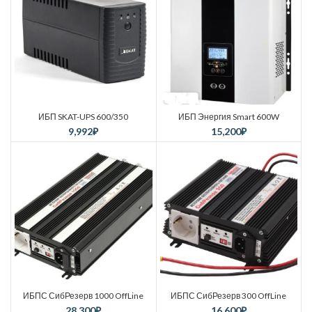
ИБП SKAT-UPS 600/350
ИБП Энергия Smart 600W
9,992
₽
15,200
₽
ИБПС СибРезерв 1000 OffLine
ИБПС СибРезерв 300 OffLine
28,300
₽
16,600
₽