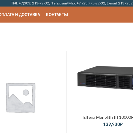
Тел:
+7(383) 213-72-32;
Telegram/Max:
+7 923 775-22-32;
E-mail:
2137232
ОПЛАТА И ДОСТАВКА
КОНТАКТЫ
Eltena Monolith III 1000
139,930
₽