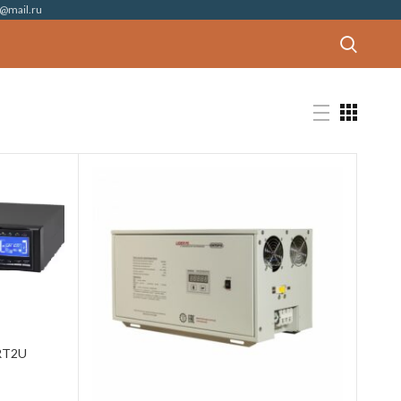
@mail.ru
0RT2U