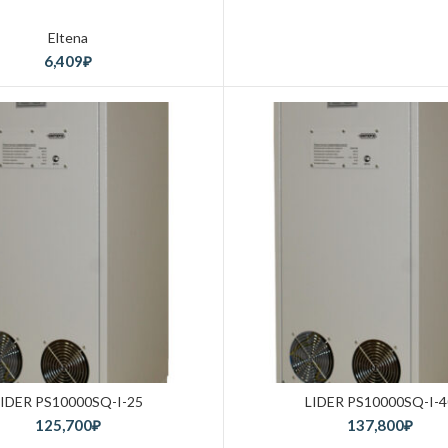
Eltena
6,409
₽
LIDER PS10000SQ-I-25
LIDER PS10000SQ-I-4
125,700
₽
137,800
₽