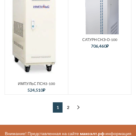
САТУРН СНЭ-О-100
706,460
₽
ИМПУЛЬС ПСН3-100
524,510
₽
1
2
Внимание! Представленная на сайте
максэлт.рф
информация