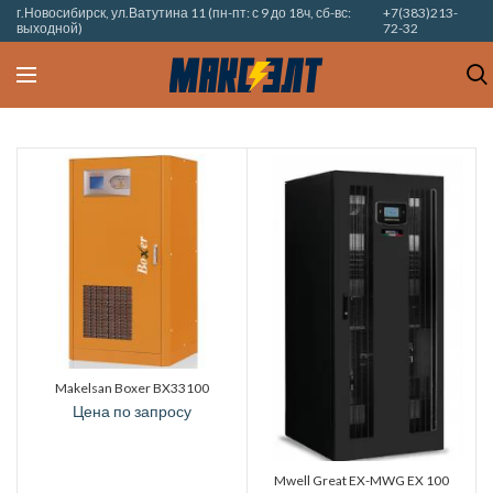
г.Новосибирск, ул.Ватутина 11 (пн-пт: с 9 до 18ч, сб-вс:
+7(383)213-
выходной)
72-32
Makelsan Boxer BX33100
Цена по запросу
Mwell Great EX-MWG EX 100