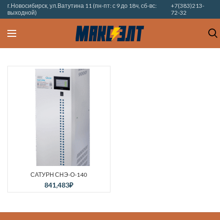
г.Новосибирск, ул.Ватутина 11 (пн-пт: с 9 до 18ч, сб-вс:
+7(383)213-
выходной)
72-32
САТУРН СНЭ-О-140
841,483
₽