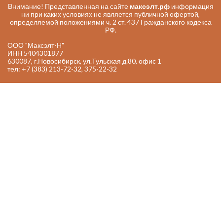
Внимание! Представленная на сайте
максэлт.рф
информация
ни при каких условиях не является публичной офертой,
определяемой положениями ч. 2 ст. 437 Гражданского кодекса
РФ.
ООО "Максэлт-Н"
ИНН 5404301877
630087, г.Новосибирск, ул.Тульская д.80, офис 1
тел: +7 (383) 213-72-32, 375-22-32