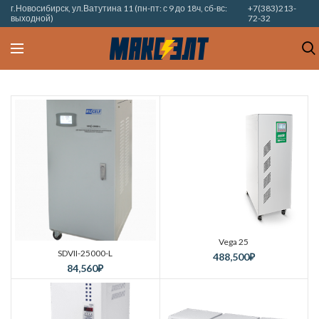
г.Новосибирск, ул.Ватутина 11 (пн-пт: с 9 до 18ч, сб-вс:
+7(383)213-
выходной)
72-32
Vega 25
SDVII-25000-L
488,500
₽
84,560
₽