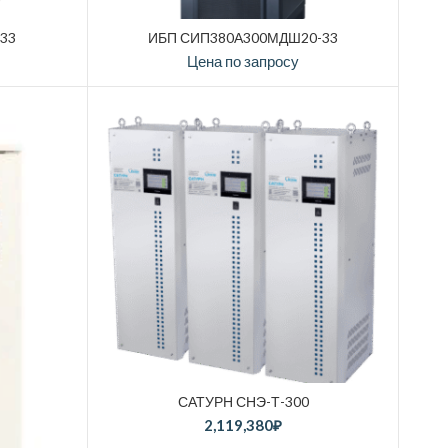
-33
ИБП СИП380А300МДШ20-33
Цена по запросу
САТУРН СНЭ-Т-300
2,119,380
₽