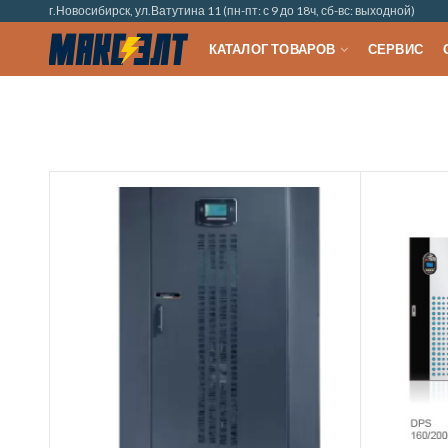
г.Новосибирск, ул.Ватутина 11 (пн-пт: с 9 до 18ч, сб-вс: выходной)
КАТАЛОГ ТОВАРОВ
СЕРВИС