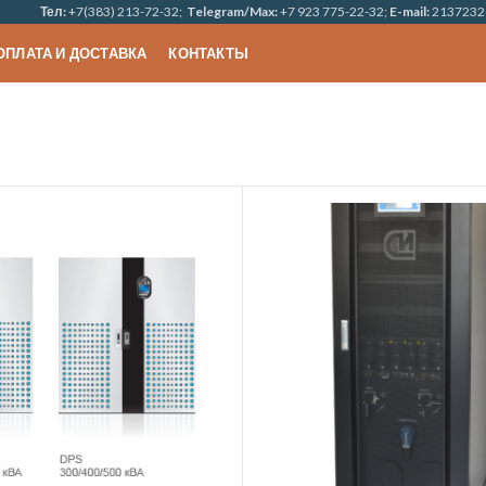
Тел:
+7(383) 213-72-32;
Telegram/Max:
+7 923 775-22-32;
E-mail:
2137232
ОПЛАТА И ДОСТАВКА
КОНТАКТЫ