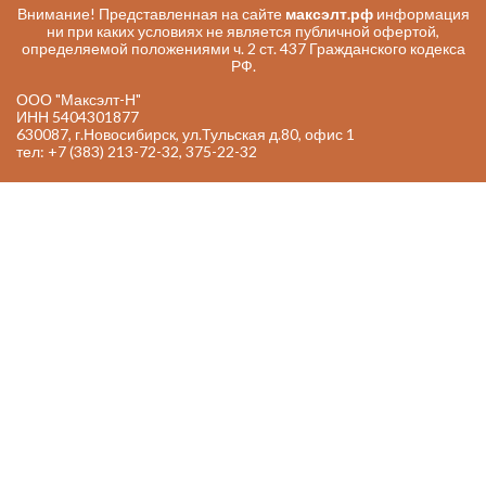
Внимание! Представленная на сайте
максэлт.рф
информация
ни при каких условиях не является публичной офертой,
определяемой положениями ч. 2 ст. 437 Гражданского кодекса
РФ.
ООО "Максэлт-Н"
ИНН 5404301877
630087, г.Новосибирск, ул.Тульская д.80, офис 1
тел: +7 (383) 213-72-32, 375-22-32