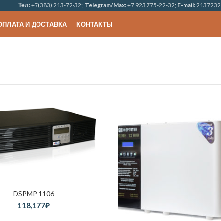
Тел:
+7(383) 213-72-32;
Telegram/Max:
+7 923 775-22-32;
E-mail:
2137232
ОПЛАТА И ДОСТАВКА
КОНТАКТЫ
DSPMP 1106
118,177
₽