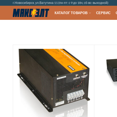
г.Новосибирск, ул.Ватутина 11 (пн-пт: с 9 до 18ч, сб-вс: выходной)
КАТАЛОГ ТОВАРОВ
СЕРВИС