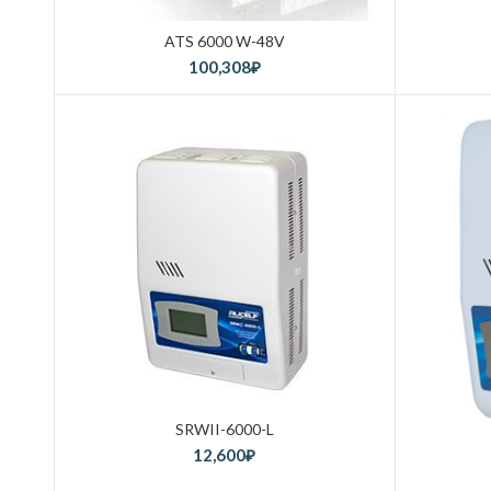
ATS 6000 W-48V
100,308
₽
SRWII-6000-L
12,600
₽