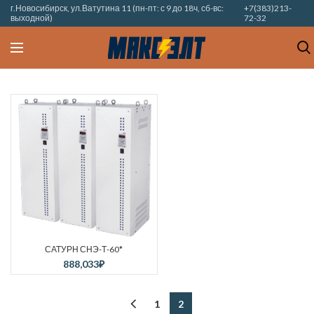
г.Новосибирск, ул.Ватутина 11 (пн-пт: с 9 до 18ч, сб-вс:
+7(383)213-
выходной)
72-32
САТУРН СНЭ-Т-60*
888,033
₽
1
2