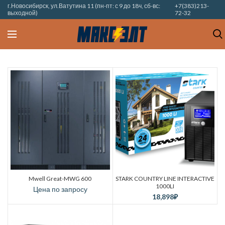
г.Новосибирск, ул.Ватутина 11 (пн-пт: с 9 до 18ч, сб-вс:
+7(383)213-
выходной)
72-32
Mwell Great-MWG 600
STARK COUNTRY LINE INTERACTIVE
1000LI
Цена по запросу
18,898
₽