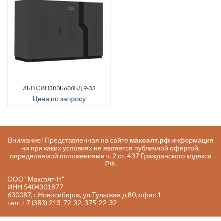
ИБП СИП380Б600БД.9-33
Цена по запросу
Внимание! Представленная на сайте
максэлт.рф
информация
ни при каких условиях не является публичной офертой,
определяемой положениями ч. 2 ст. 437 Гражданского кодекса
РФ.
ООО "Максэлт-Н"
ИНН 5404301877
630087, г.Новосибирск, ул.Тульская д.80, офис 1
тел: +7 (383) 213-72-32, 375-22-32