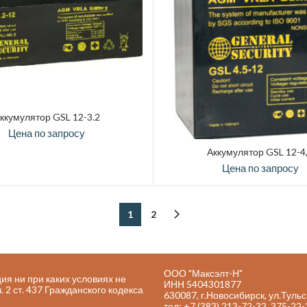
ккумулятор GSL 12-3.2
Цена по запросу
Аккумулятор GSL 12-4
Цена по запросу
1
2
ООО "Максэлт-Н"
я ни при каких условиях не
ИНН 5404301877
2 ст. 437 Гражданского кодекса
630087, г.Новосибирск, ул.Тульс
тел: +7 (383) 213-72-32, 375-22-