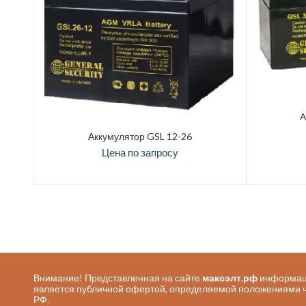
А
Аккумулятор GSL 12-26
Цена по запросу
Внимание! Представленная на сайте
максэлт.рф
информаци
является публичной офертой, определяемой положениями ч. 
РФ.