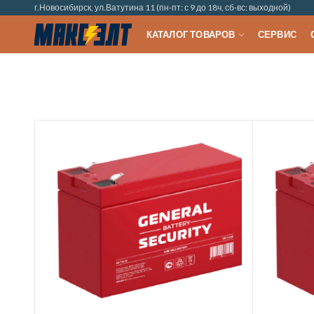
г.Новосибирск, ул.Ватутина 11 (пн-пт: с 9 до 18ч, сб-вс: выходной)
КАТАЛОГ ТОВАРОВ
СЕРВИС