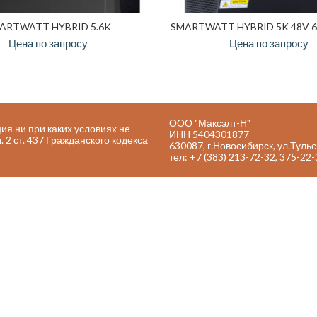
ARTWATT HYBRID 5.6K
SMARTWATT HYBRID 5K 48V 6
Цена по запросу
Цена по запросу
ООО "Максэлт-Н"
я ни при каких условиях не
ИНН 5404301877
2 ст. 437 Гражданского кодекса
630087, г.Новосибирск, ул.Тульс
тел: +7 (383) 213-72-32, 375-22-