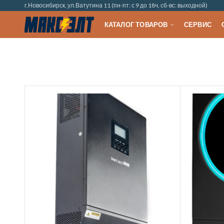
г.Новосибирск, ул.Ватутина 11 (пн-пт: с 9 до 18ч, сб-вс: выходной)
КАТАЛОГ ТОВАРОВ
СЕРВИС