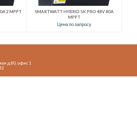
0А 2 MPPT
SMARTWATT HYBRID 5K PRO 48V 80A
MPPT
Цена по запросу
кая д.80, офис 1
32