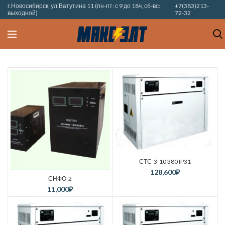
г.Новосибирск, ул.Ватутина 11 (пн-пт: с 9 до 18ч, сб-вс:
+7(383)213-
выходной)
72-32
СТС-3-10 380 IP31
128,600
₽
СНФО-2
11,000
₽