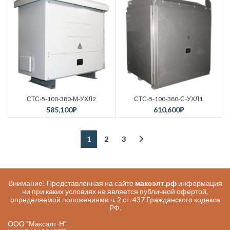
СТС-5-100-380-М-УХЛ2
СТС-5-100-380-С-УХЛ1
585,100
₽
610,600
₽
1
2
3
Внимание! Представленная на сайте
максэлт.рф
информация
ни при каких условиях не является публичной офертой,
определяемой положениями ч. 2 ст. 437 Гражданского кодекса
РФ.
ООО "Максэлт-Н"