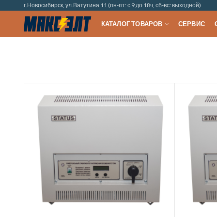
г.Новосибирск, ул.Ватутина 11 (пн-пт: с 9 до 18ч, сб-вс: выходной)
КАТАЛОГ ТОВАРОВ
СЕРВИС