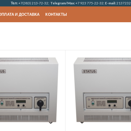
Тел:
+7(383) 213-72-32;
Telegram/Max:
+7 923 775-22-32;
E-mail:
2137232
ОПЛАТА И ДОСТАВКА
КОНТАКТЫ