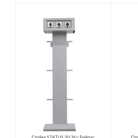
Стойка STATUS 30-36 с Байпас
Сто