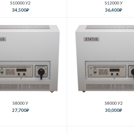
S10000 У2
S12000 У
34,500
₽
36,400
₽
S8000 У
S8000 У2
27,700
₽
30,000
₽