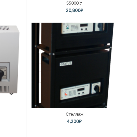
S5000 У
20,800
₽
Стеллаж
4,200
₽