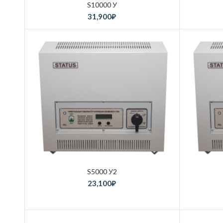
S10000 У
31,900
₽
S5000 У2
23,100
₽