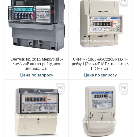
Счетчик 1ф. 201.5 Меркурий 5-
Счетчик 1ф. 5-60А/220В на DIN-
50А/220В на DIN-рейку, мех.
рейку, ЦЭ 6807П М Р5, (CE 101 R5
имп.вых. (шт.)
145 M) (шт.)
Цена по запросу
Цена по запросу