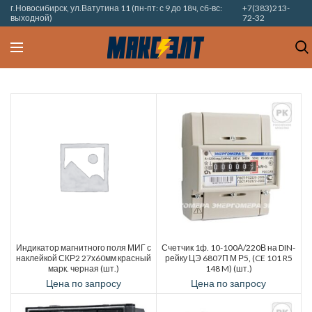
г.Новосибирск, ул.Ватутина 11 (пн-пт: с 9 до 18ч, сб-вс:
+7(383)213-
выходной)
72-32
Индикатор магнитного поля МИГ с
Счетчик 1ф. 10-100А/220В на DIN-
наклейкой СКР2 27х60мм красный
рейку ЦЭ 6807П М Р5, (CE 101 R5
марк. черная (шт.)
148 M) (шт.)
Цена по запросу
Цена по запросу