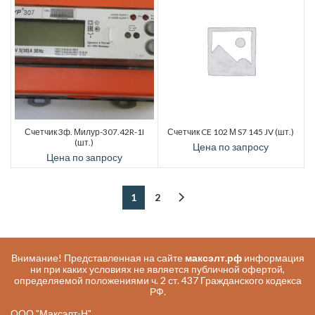
Счетчик 3ф. Милур-307.42R-1I
Счетчик CE 102 М S7 145 JV (шт.)
(шт.)
Цена по запросу
Цена по запросу
1
2
Внимание! Представленная на сайте
максэлт.рф
информация
ни при каких условиях не является публичной офертой,
определяемой положениями ч. 2 ст. 437 Гражданского кодекса
РФ.
ООО "Максэлт-Н"