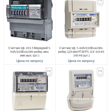
Счетчик 1ф. 201.5 Меркурий 5-
Счетчик 1ф. 5-60А/220В на DIN-
50А/220В на DIN-рейку, мех.
рейку, ЦЭ 6807П М Р5, (CE 101 R5
имп.вых. (шт.)
145 M) (шт.)
Цена по запросу
Цена по запросу