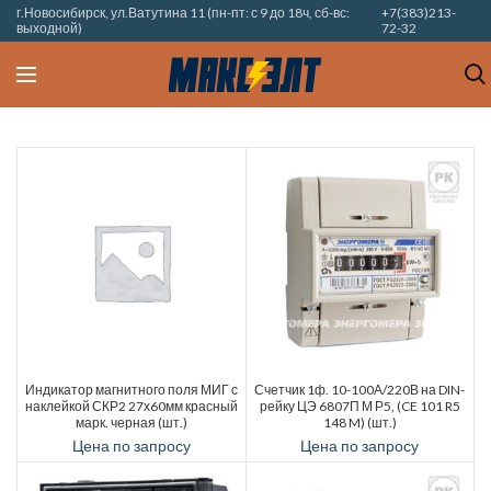
г.Новосибирск, ул.Ватутина 11 (пн-пт: с 9 до 18ч, сб-вс:
+7(383)213-
выходной)
72-32
Индикатор магнитного поля МИГ с
Счетчик 1ф. 10-100А/220В на DIN-
наклейкой СКР2 27х60мм красный
рейку ЦЭ 6807П М Р5, (CE 101 R5
марк. черная (шт.)
148 M) (шт.)
Цена по запросу
Цена по запросу