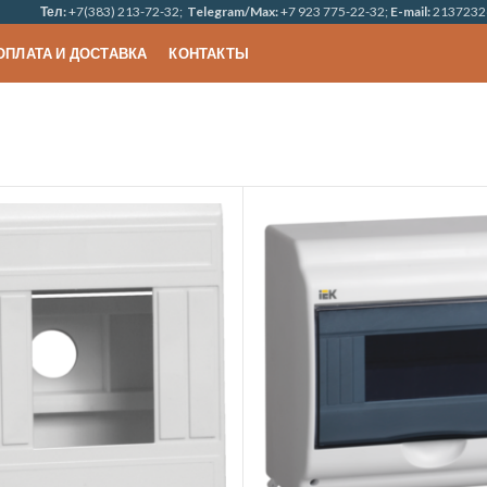
Тел:
+7(383) 213-72-32;
Telegram/Max:
+7 923 775-22-32;
E-mail:
2137232
ОПЛАТА И ДОСТАВКА
КОНТАКТЫ