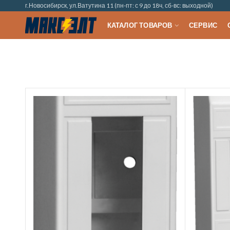
г.Новосибирск, ул.Ватутина 11 (пн-пт: с 9 до 18ч, сб-вс: выходной)
КАТАЛОГ ТОВАРОВ
СЕРВИС