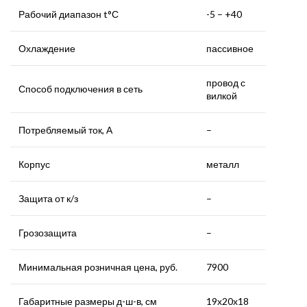
Рабочий диапазон t°С
-5 – +40
Охлаждение
пассивное
провод с
Способ подключения в сеть
вилкой
Потребляемый ток, А
–
Корпус
металл
Защита от к/з
–
Грозозащита
–
Минимальная розничная цена, руб.
7900
Габаритные размеры д-ш-в, см
19х20х18