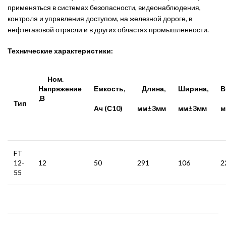
применяться в системах безопасности, видеонаблюдения,
контроля и управления доступом, на железной дороге, в
нефтегазовой отрасли и в других областях промышленности.
Технические характеристики:
Ном.
Напряжение
Емкость,
Длина,
Ширина,
В
,В
Тип
Ач (С10)
мм±3мм
мм±3мм
м
FT
12-
12
50
291
106
2
55