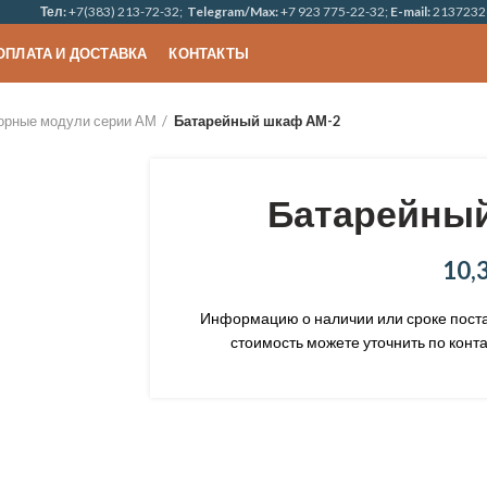
Тел:
+7(383) 213-72-32;
Telegram/Max:
+7 923 775-22-32;
E-mail:
2137232
ОПЛАТА И ДОСТАВКА
КОНТАКТЫ
орные модули серии АМ
Батарейный шкаф АМ-2
Батарейный
10,
Информацию о наличии или сроке постав
стоимость можете уточнить по конта