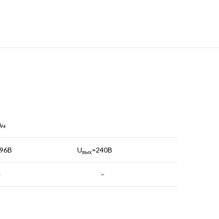
Ач
96В
U
=240В
вых
–
–