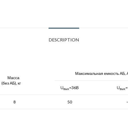
DESCRIPTION
Максимальная емкость АБ, 
Масса
(без АБ), кг
U
=36В
U
=
вых
вых
8
50