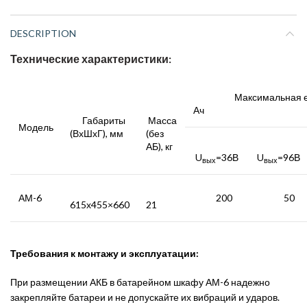
DESCRIPTION
Технические характеристики:
Максимальная емк
Ач
Габариты
Масса
Модель
(ВхШхГ), мм
(без
АБ), кг
U
=36В
U
=96В
вых
вых
АМ-6
200
50
615х455×660
21
Требования к монтажу и эксплуатации:
При размещении АКБ в батарейном шкафу АМ-6 надежно
закрепляйте батареи и не допускайте их вибраций и ударов.