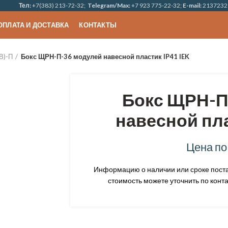
Тел:
+7(383) 213-72-32;
Telegram/Max:
+7 923 775-22-32;
E-mail:
2137232
ОПЛАТА И ДОСТАВКА
КОНТАКТЫ
В)-П
Бокс ЩРН-П-36 модулей навесной пластик IP41 IEK
Бокс ЩРН-П
навесной пла
Цена по
Информацию о наличии или сроке постав
стоимость можете уточнить по конта