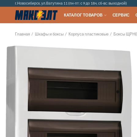
г.Новосибирск, ул.Ватутина 11 (пн-пт: с 9 до 18ч, сб-вс: выходной)
КАТАЛОГ ТОВАРОВ
СЕРВИС
Главная
Шкафы и боксы
Корпуса пластиковые
Боксы ЩРН(