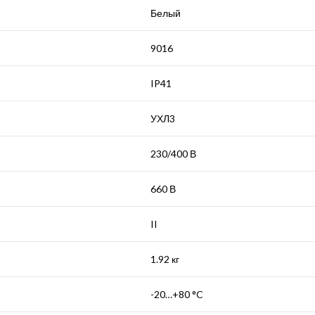
Белый
9016
IP41
УХЛ3
230/400 В
660 В
II
1.92 кг
-20…+80 °C