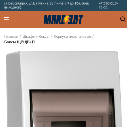
г.Новосибирск, ул.Ватутина 11 (пн-пт: с 9 до 18ч, сб-вс:
+7(383)213-
выходной)
72-32
Главная
Шкафы и боксы
Корпуса пластиковые
Боксы ЩРН(В)-П