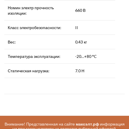
Номин электр прочность
660 В
изоляции:
Класс электробезопасности:
II
Вес:
0.43 кг
Температура эксплуатации:
-20…+80 °C
Статическая нагрузка:
7.0 Н
Внимание! Представленная на сайте
максэлт.рф
информация
ни при каких условиях не является публичной офертой,