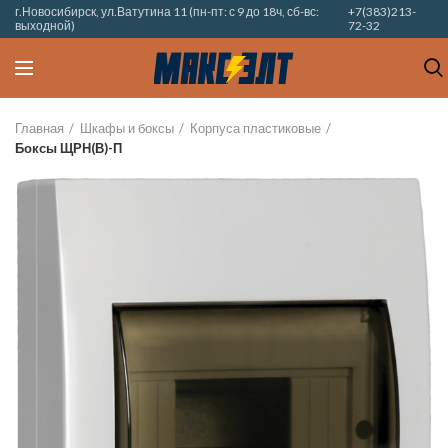
г.Новосибирск, ул.Ватутина 11 (пн-пт: с 9 до 18ч, сб-вс:
+7(383)213-
выходной)
72-32
Главная
Шкафы и боксы
Корпуса пластиковые
Боксы ЩРН(В)-П