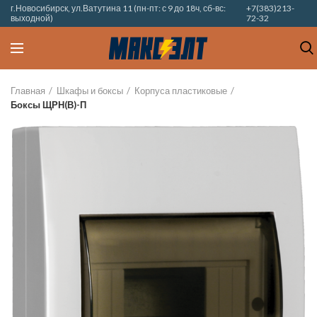
г.Новосибирск, ул.Ватутина 11 (пн-пт: с 9 до 18ч, сб-вс:
+7(383)213-
выходной)
72-32
Главная
Шкафы и боксы
Корпуса пластиковые
Боксы ЩРН(В)-П