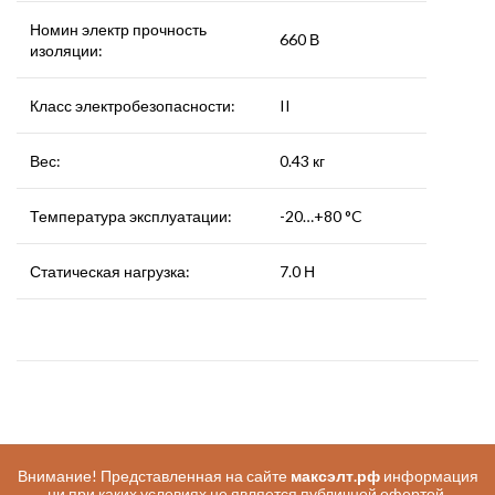
Номин электр прочность
660 В
изоляции:
Класс электробезопасности:
II
Вес:
0.43 кг
Температура эксплуатации:
-20…+80 °C
Статическая нагрузка:
7.0 Н
Внимание! Представленная на сайте
максэлт.рф
информация
ни при каких условиях не является публичной офертой,