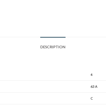
DESCRIPTION
4
63 А
C