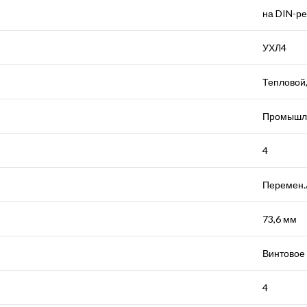
на DIN-ре
УХЛ4
Тепловой
Промышле
4
Перемен./
73,6 мм
Винтовое
4