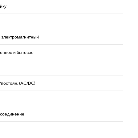
йку
, электромагнитный
нное и бытовое
постоян. (AC/DC)
 соединение