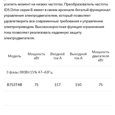
усилить момент на низких частотах. Преобразователь частоты
IDS Drive серии B имеет в своем арсенале богатый функционал
управления электродвигателем, который позволяет
удовлетворить все современные требования к управлению
электроприводом. Высокоскоростная функция ограничения
тока позволяет реализовать надежную защиту
электродвигателя.
Мощность
Мощность
Входной
Выходной
Модель
двигателя
кВт
ток А
ток А
кВт
3 фазы 380В±15% 47~63Гц
В753Т4В
75
157
150
75