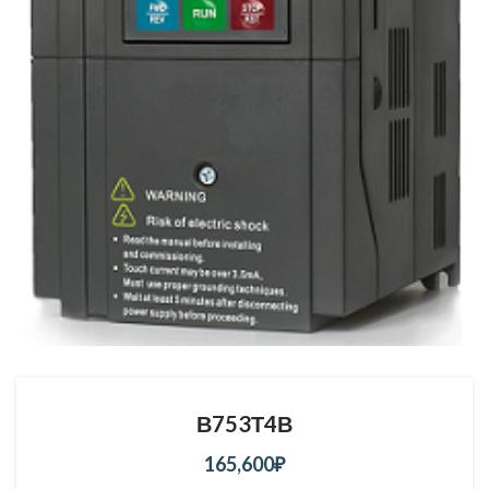
В753Т4В
165,600
₽