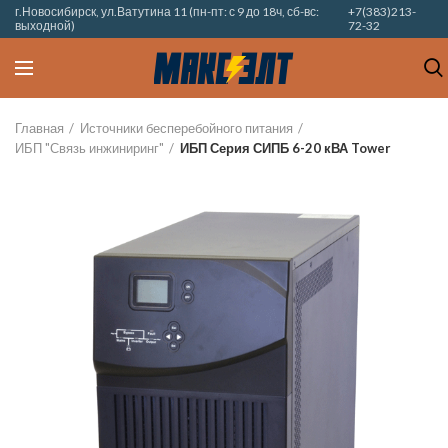
г.Новосибирск, ул.Ватутина 11 (пн-пт: с 9 до 18ч, сб-вс:
+7(383)213-
выходной)
72-32
Главная
Источники бесперебойного питания
ИБП "Связь инжиниринг"
ИБП Серия СИПБ 6-20 кВА Tower