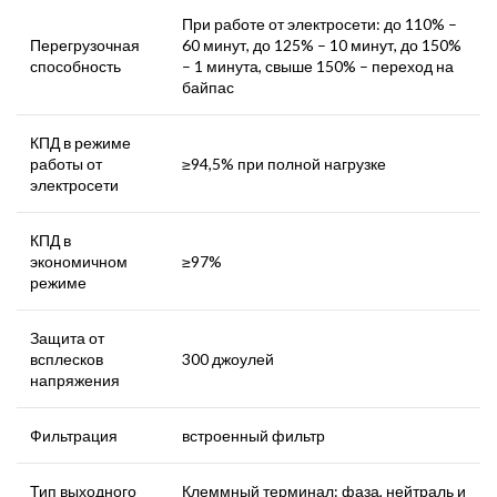
При работе от электросети: до 110% –
Перегрузочная
60 минут, до 125% – 10 минут, до 150%
способность
– 1 минута, свыше 150% – переход на
байпас
КПД в режиме
работы от
≥94,5% при полной нагрузке
электросети
КПД в
экономичном
≥97%
режиме
Защита от
всплесков
300 джоулей
напряжения
Фильтрация
встроенный фильтр
Тип выходного
Клеммный терминал: фаза, нейтраль и