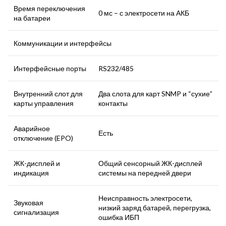
Время переключения
0 мс – с электросети на АКБ
на батареи
Коммуникации и интерфейсы
Интерфейсные порты
RS232/485
Внутренний слот для
Два слота для карт SNMP и “сухие”
карты управления
контакты
Аварийное
Есть
отключение (EPO)
ЖК-дисплей и
Общий сенсорный ЖК-дисплей
индикация
системы на передней двери
Неисправность электросети,
Звуковая
низкий заряд батарей, перегрузка,
сигнализация
ошибка ИБП