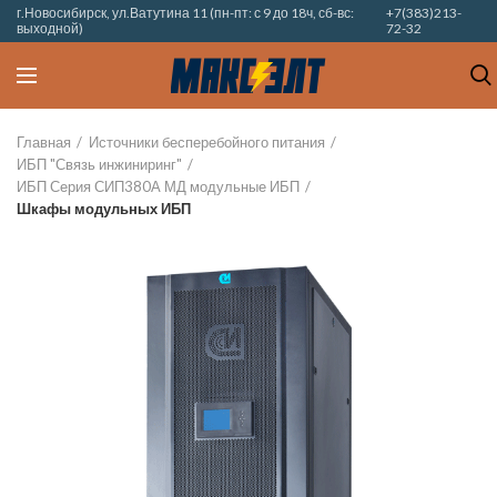
г.Новосибирск, ул.Ватутина 11 (пн-пт: с 9 до 18ч, сб-вс:
+7(383)213-
выходной)
72-32
Главная
Источники бесперебойного питания
ИБП "Связь инжиниринг"
ИБП Серия СИП380А МД модульные ИБП
Шкафы модульных ИБП