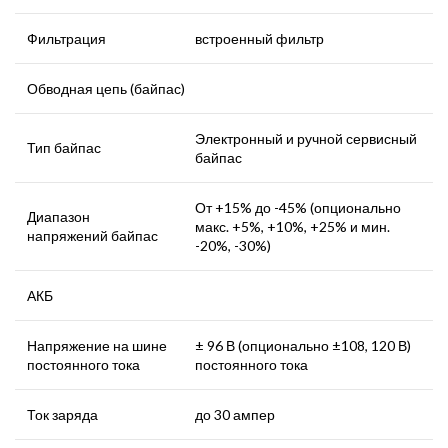
Фильтрация
встроенный фильтр
Обводная цепь (байпас)
Электронный и ручной сервисный
Тип байпас
байпас
От +15% до -45% (опционально
Диапазон
макс. +5%, +10%, +25% и мин.
напряжений байпас
-20%, -30%)
АКБ
Напряжение на шине
± 96 В (опционально ±108, 120 В)
постоянного тока
постоянного тока
Ток заряда
до 30 ампер