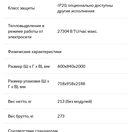
IP20, опционально доступны
Класс защиты
другие исполнения
Тепловыделение в
режиме работы от
27304 BTU/час макс.
электросети
Физические характеристики
Размер (Ш х Г х В), мм
600x840x2000
Размер упаковки (Ш х
718x958x2188
Г х В), мм
Вес нетто, кг
213 (без модулей)
Вес брутто, кг
273
Соответствие стандартам