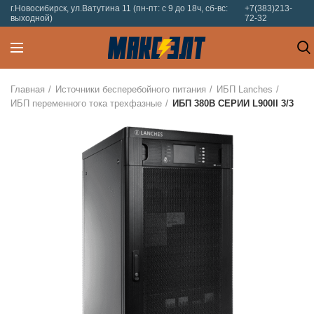
г.Новосибирск, ул.Ватутина 11 (пн-пт: с 9 до 18ч, сб-вс:
+7(383)213-
выходной)
72-32
Главная
Источники бесперебойного питания
ИБП Lanches
ИБП переменного тока трехфазные
ИБП 380В СЕРИИ L900II 3/3