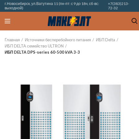
г.Новосибирск, ул.Ватутина 11 (пн-пт: с 9 до 18ч, сб-вс:
+7(383)213-
выходной)
72-32
Главная
Источники бесперебойного питания
ИБП Delta
ИБП DELTA семейство ULTRON
ИБП DELTA DPS-series 60-500 kVA 3-3