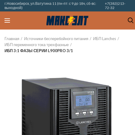
г.Новосибирск, ул.Ватутина 11 (пн-пт: с 9 до 18ч, сб-вс:
+7(383)213-
выходной)
72-32
Главная
Источники бесперебойного питания
ИБП Lanches
ИБП переменного тока трехфазные
ИБП 3:1 ФАЗЫ СЕРИИ L900PRO 3/1