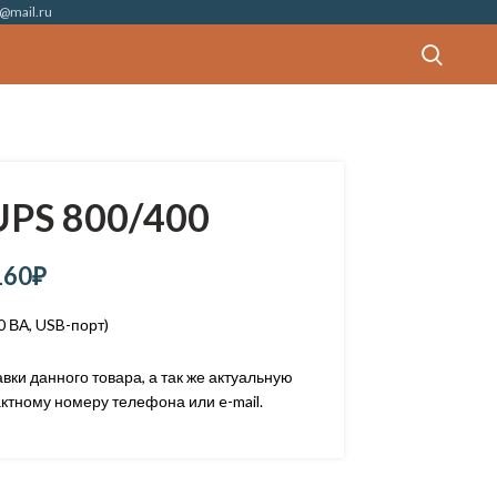
@mail.ru
PS 800/400
160
₽
0 ВА, USB-порт)
ки данного товара, а так же актуальную
ктному номеру телефона или e-mail.