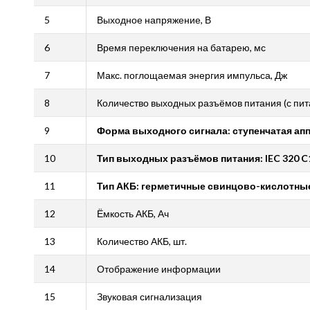
5
Выходное напряжение, В
6
Время переключения на батарею, мс
7
Макс. поглощаемая энергия импульса, Дж
8
Количество выходных разъёмов питания (с пита
9
Форма выходного сигнала:
ступенчатая ап
10
Тип выходных разъёмов питания: IEC 320 C1
11
Тип АКБ: герметичные свинцово-кислотны
12
Ёмкость АКБ, Ач
13
Количество АКБ, шт.
14
Отображение информации
15
Звуковая сигнализация