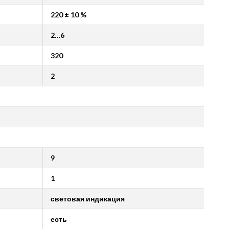
220 ± 10 %
2…6
320
2
9
1
световая индикация
есть