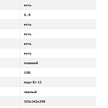
есть
6
…
8
есть
есть
есть
есть
плавкий
USB
порт
RJ-11
черный
101х142х298