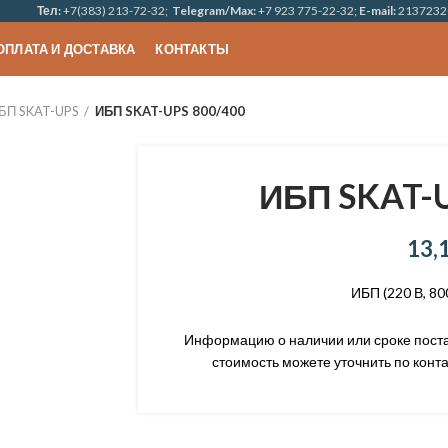
Тел:
+7(383) 213-72-32;
Telegram/Max:
+7 923 775-22-32;
E-mail:
2137232
ОПЛАТА И ДОСТАВКА
КОНТАКТЫ
БП SKAT-UPS
ИБП SKAT-UPS 800/400
ИБП SKAT-U
13,
ИБП (220 В, 80
Информацию о наличии или сроке постав
стоимость можете уточнить по конта