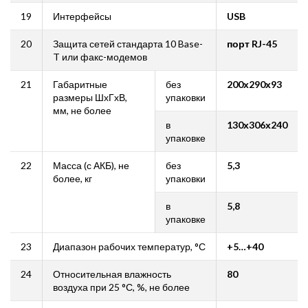
19
Интерфейсы
USB
20
Защита сетей стандарта 10 Base-
порт
RJ-45
T или факс-модемов
21
Габаритные
без
200х290х93
размеры ШхГхВ,
упаковки
мм, не более
в
130х306х240
упаковке
22
Масса (с АКБ), не
без
5,3
более, кг
упаковки
в
5,8
упаковке
23
Диапазон рабочих температур, °С
+5…+40
24
Относительная влажность
80
воздуха при 25 °С, %, не более