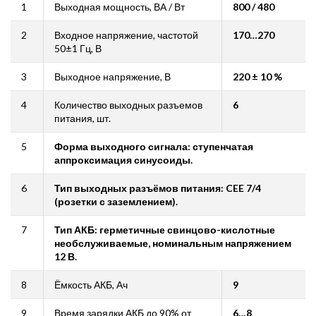
1
Выходная мощность, ВА / Вт
800 / 480
2
Входное напряжение, частотой
170…270
50±1 Гц, В
3
Выходное напряжение, В
220 ± 10 %
4
Количество выходных разъемов
6
питания, шт.
5
Форма выходного сигнала: ступенчатая
аппроксимация синусоиды.
6
Тип выходных разъёмов питания: CEE 7/4
(розетки с заземлением).
7
Тип АКБ: герметичные свинцово-кислотные
необслуживаемые, номинальным напряжением
12 В.
8
Ёмкость АКБ, Ач
9
9
Время зарядки АКБ до 90% от
6…8