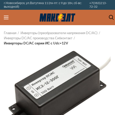
г.Новосибирск, ул.Ватутина 11 (пн-пт: с 9 до 18ч, сб-вс:
+7(383)213-
выходной)
72-32
Главная
Инверторы (преобразователи напряжения DC/AC)
Инверторы DC/AC производства Сибконтакт
Инверторы DC/AC серии ИС с Udc=12V