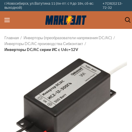
г.Новосибирск, ул.Ватутина 11 (пн-пт: с 9 до 18ч, сб-вс:
+7(383)213-
выходной)
72-32
Главная
Инверторы (преобразователи напряжения DC/AC)
Инверторы DC/AC производства Сибконтакт
Инверторы DC/AC серии ИС с Udc=12V