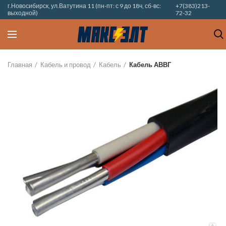
г.Новосибирск, ул.Ватутина 11 (пн-пт: с 9 до 18ч, сб-вс:
+7(383)213-
выходной)
72-32
Главная
Кабель и провод
Кабель
Кабель АВВГ