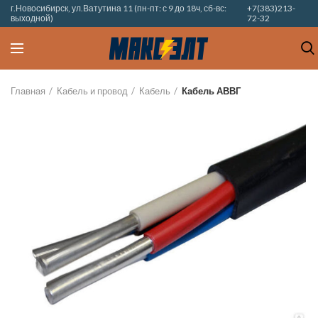
г.Новосибирск, ул.Ватутина 11 (пн-пт: с 9 до 18ч, сб-вс:
+7(383)213-
выходной)
72-32
Главная
Кабель и провод
Кабель
Кабель АВВГ