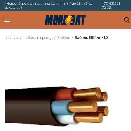
г.Новосибирск, ул.Ватутина 11 (пн-пт: с 9 до 18ч, сб-вс:
+7(383)213-
выходной)
72-32
Главная
Кабель и провод
Кабель
Кабель ВВГ-нг- LS